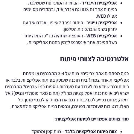
אפליקציית הייבריד
- הבחירה המועדפת שמשלבת
בפיתוח אחר גם IOS וגם אנדרואיד, ובמקרים מסוימים
אפילו WEB.
אפליקצית נייטיב
- פיתוח נפרד לאייפון ואנדרואיד עם
יתרון בשימוש בתכונות הטלפון.
אפליקציית WEB
- האופציה שתהיה בד"כ הזולה יותר
בשל הפיכת אתר אינטרנט לזמין בחנות אפליקציות.
אלטרנטיבה לצוותי פיתוח
כמה מפתחים אתם צריכים? צוות של 3-4 מתכנתים או מפתח
אפליקציות אחד צמוד? בית תוכנה שעוסק בפיתוח אפליקציות בלבד או
בית תוכנה שיודע גם לעבוד עם מערכות נוספות כמו שרתים? מתכנתים
ישראלים או מתכנתי אפליקציות מחו"ל (תחום מאד פופולרי ונגיש)? אל
דאגה, אנחנו נסייע לכם לבחור נכון את הצוות הרלבנטי מתוך כל
האלטרנטיבות שעומדות בפניכם, ונבטיח בניית אפליקציה לתפארת.
סוגי צוותים אפשריים לפיתוח אפליקציות:
צוות פיתוח אפליקציות בלבד -
צוות קטן וממוקד