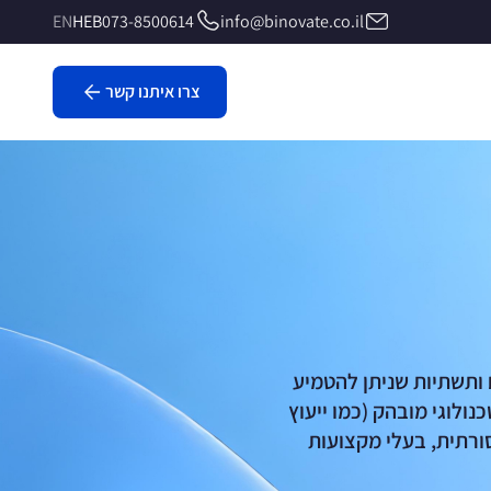
EN
HEB
073-8500614
info@binovate.co.il
צרו איתנו קשר
 ותשתיות שניתן להטמיע
ולוגי מובהק (כמו ייעוץ
ורתית, בעלי מקצועות