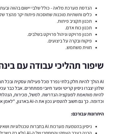
הנדסת מערכת מלאה - כולל שלבי יישום בהווה ובעתי
כלים ותשתיות מוכנות שחוסכות פיתוח יקר מהצד של
תכנון תקציב פיתוח.
תכנון כוח אדם.
תכנון פרויקט וניהול פרויקט בשלבים.
פיקוח ובקרה על ביצועים.
חווית משתמש.
שיפור תהליכי עבודה עם בינ
AI הולך להיות חלק בלתי נפרד מכל פעילות עסקית ובכל 
להיות מותאמת לפונקציה הנדרשת. למשל, מכירות, הנהלת חשב
וכדומה. כך גם חשוב להטמיע נכון את ה-AI בארגון, "לאמן אותו" ולהפיק ממנו את המיטב.
היתרונות עבורכם:
ניסיון בהטמעת מערכות AI בחברות טכנולוגיות ושאינן טכנולוגיות.
הבנה בערך העסקי והמסחרי של ה-AI (ולא רק בשביל "לסמן V").